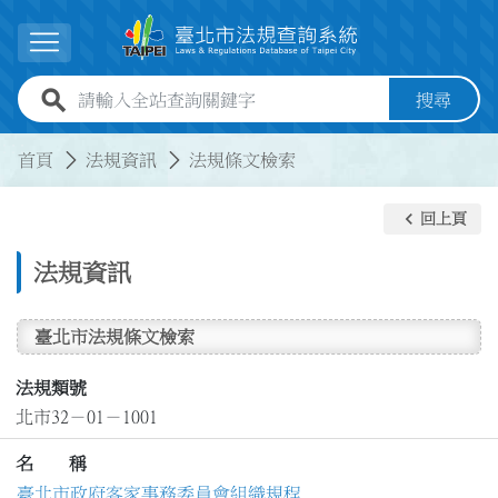
跳到主要內容
展開選單
全站查詢關鍵字欄位
搜尋
:::
:::
首頁
法規資訊
法規條文檢索
keyboard_arrow_left
回上頁
法規資訊
臺北市法規條文檢索
法規類號
北市32－01－1001
名 稱
臺北市政府客家事務委員會組織規程