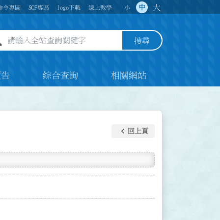
大
中
命令專區
SOP專區
logo下載
線上教學
小
全站查詢關鍵字欄位
搜尋
預告
綜合查詢
相關網站
keyboard_arrow_left
回上頁