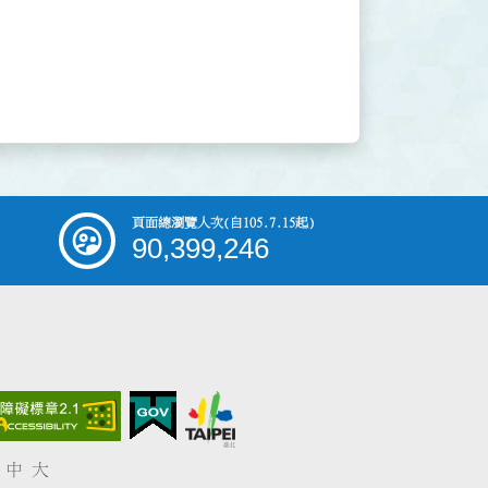
頁面總瀏覽人次
(自105.7.15起)
90,399,246
中
大