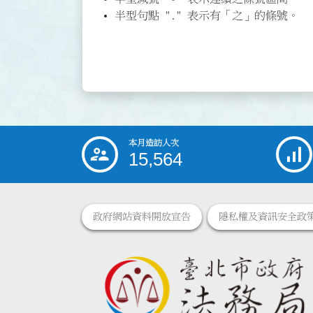
半型句點 "." 表示有「之」的條號。
本月造訪人次
:::
15,564
政府網站資料開放宣告
隱私權及資訊安全政