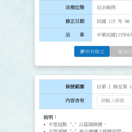
法規位階
自治條例
修正日期
民國 115 年 06
沿 革
中華民國115年6
subject
apps
所有條文
編
條號範圍
自第 1 條至第 1
內容含有
說明：
半型逗點 "," 以區隔條號。
半型減號 "-" 表示連續之條號區間。