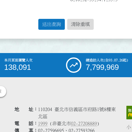
送出查詢
清除重填
本月頁面瀏覽人次
總造訪人次
(自93.07.26起)
138,091
7,799,969
策
地 址
110204 臺北市信義區市府路1號8樓東
北區
電 話
1999
(非臺北市
02-27208889
)
小
傳 真
02-27596695、02-27593266