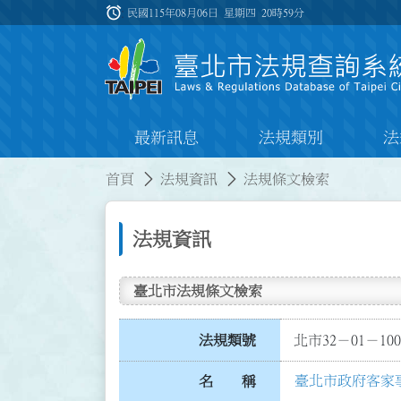
跳到主要內容
alarm
:::
民國115年08月06日 星期四
20時59分
最新訊息
法規類別
法
:::
:::
首頁
法規資訊
法規條文檢索
法規資訊
臺北市法規條文檢索
法規類號
北市32－01－100
臺北市政府客家
名 稱