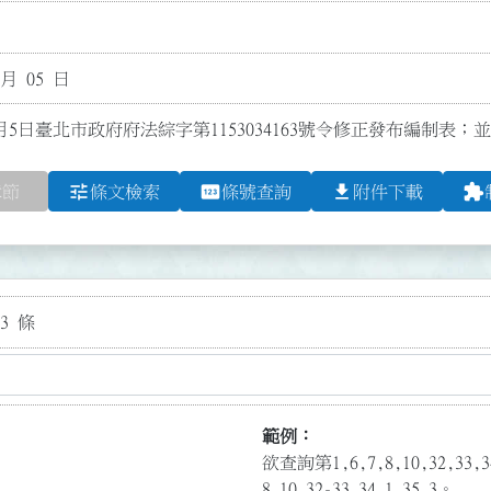
 月 05 日
月5日臺北市政府府法綜字第1153034163號令修正發布編制表；並
tune
pin
file_download
extension
章節
條文檢索
條號查詢
附件下載
3 條
範例：
欲查詢第1,6,7,8,10,32,3
8,10,32-33,34.1,35.3。