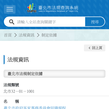
跳到主要內容
展開選單
全站查詢關鍵字欄位
搜尋
:::
:::
首頁
法規資訊
制定依據
keyboard_arrow_left
回上頁
法規資訊
臺北市法規制定依據
法規類號
北市32－01－1001
名 稱
臺北市政府客家事務委員會組織規程