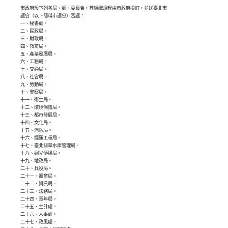
市政府設下列各局、處、委員會，其組織規程由市政府擬訂，並送臺北市

議會（以下簡稱市議會）審議：

一、秘書處。

二、民政局。

三、財政局。

四、教育局。

五、產業發展局。

六、工務局。

七、交通局。

八、社會局。

九、勞動局。

十、警察局。

十一、衛生局。

十二、環境保護局。

十三、都市發展局。

十四、文化局。

十五、消防局。

十六、捷運工程局。

十七、臺北翡翠水庫管理局。

十八、觀光傳播局。

十九、地政局。

二十、兵役局。

二十一、體育局。

二十二、資訊局。

二十三、法務局。

二十四、青年局。

二十五、主計處。

二十六、人事處。

二十七、政風處。
