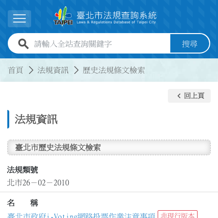
跳到主要內容
展開選單
全站查詢關鍵字欄位
搜尋
:::
:::
首頁
法規資訊
歷史法規條文檢索
keyboard_arrow_left
回上頁
法規資訊
臺北市歷史法規條文檢索
法規類號
北市26－02－2010
名 稱
臺北市政府i-Voting網路投票作業注意事項
非現行版本