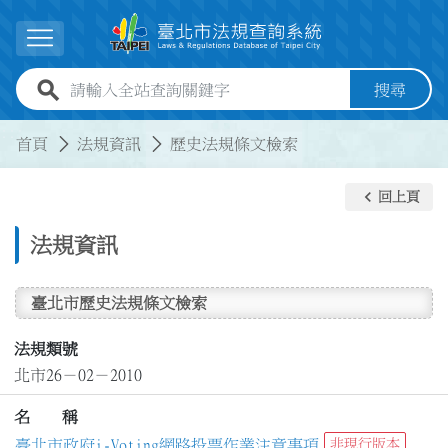
跳到主要內容
展開選單
全站查詢關鍵字欄位
搜尋
:::
:::
首頁
法規資訊
歷史法規條文檢索
keyboard_arrow_left
回上頁
法規資訊
臺北市歷史法規條文檢索
法規類號
北市26－02－2010
名 稱
臺北市政府i-Voting網路投票作業注意事項
非現行版本