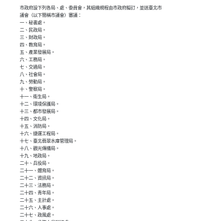
市政府設下列各局、處、委員會，其組織規程由市政府擬訂，並送臺北市

議會（以下簡稱市議會）審議：

一、秘書處。

二、民政局。

三、財政局。

四、教育局。

五、產業發展局。

六、工務局。

七、交通局。

八、社會局。

九、勞動局。

十、警察局。

十一、衛生局。

十二、環境保護局。

十三、都市發展局。

十四、文化局。

十五、消防局。

十六、捷運工程局。

十七、臺北翡翠水庫管理局。

十八、觀光傳播局。

十九、地政局。

二十、兵役局。

二十一、體育局。

二十二、資訊局。

二十三、法務局。

二十四、青年局。

二十五、主計處。

二十六、人事處。

二十七、政風處。
