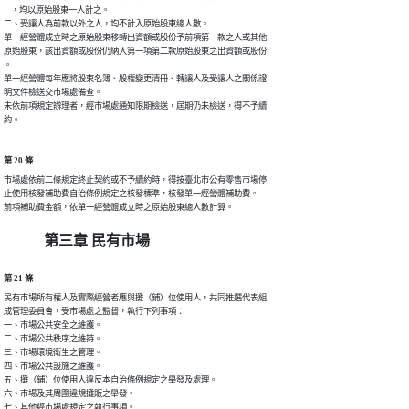
    ，均以原始股東一人計之。

二、受讓人為前款以外之人，均不計入原始股東總人數。

單一經營體成立時之原始股東移轉出資額或股份予前項第一款之人或其他

原始股東，該出資額或股份仍納入第一項第二款原始股東之出資額或股份

。

單一經營體每年應將股東名簿、股權變更清冊、轉讓人及受讓人之關係證

明文件檢送交市場處備查。

未依前項規定辦理者，經市場處通知限期檢送，屆期仍未檢送，得不予續

約。
第 20 條
市場處依前二條規定終止契約或不予續約時，得按臺北市公有零售市場停

止使用核發補助費自治條例規定之核發標準，核發單一經營體補助費。

前項補助費金額，依單一經營體成立時之原始股東總人數計算。
第三章 民有市場
第 21 條
民有市場所有權人及實際經營者應與攤（鋪）位使用人，共同推選代表組

成管理委員會，受市場處之監督，執行下列事項：

一、市場公共安全之維護。

二、市場公共秩序之維持。

三、市場環境衛生之管理。

四、市場公共設施之維護。

五、攤（鋪）位使用人違反本自治條例規定之舉發及處理。

六、市場及其周圍違規攤販之舉發。

七、其他經市場處規定之執行事項。
