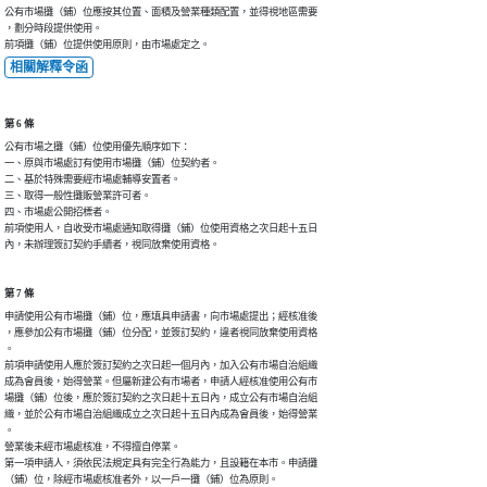
公有市場攤（鋪）位應按其位置、面積及營業種類配置，並得視地區需要

，劃分時段提供使用。

前項攤（鋪）位提供使用原則，由市場處定之。
相關解釋令函
第 6 條
公有市場之攤（鋪）位使用優先順序如下：

一、原與市場處訂有使用市場攤（鋪）位契約者。

二、基於特殊需要經市場處輔導安置者。

三、取得一般性攤販營業許可者。

四、市場處公開招標者。

前項使用人，自收受市場處通知取得攤（鋪）位使用資格之次日起十五日

內，未辦理簽訂契約手續者，視同放棄使用資格。
第 7 條
申請使用公有市場攤（鋪）位，應填具申請書，向市場處提出；經核准後

，應參加公有市場攤（鋪）位分配，並簽訂契約，違者視同放棄使用資格

。

前項申請使用人應於簽訂契約之次日起一個月內，加入公有市場自治組織

成為會員後，始得營業。但屬新建公有市場者，申請人經核准使用公有市

場攤（鋪）位後，應於簽訂契約之次日起十五日內，成立公有市場自治組

織，並於公有市場自治組織成立之次日起十五日內成為會員後，始得營業

。

營業後未經市場處核准，不得擅自停業。

第一項申請人，須依民法規定具有完全行為能力，且設籍在本市。申請攤

（鋪）位，除經市場處核准者外，以一戶一攤（鋪）位為原則。
