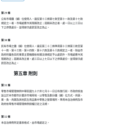
第 29 條
公有市場攤（鋪）位使用人，違反第十三條第七款至第十一款及第十七款

規定之一者，市場處應令其限期改正；屆期未改正者，處一日以上三日以

下之停業處分，並得按次處罰至改正為止。
第 30 條
民有市場之攤（鋪）位使用人，違反第二十二條準用第十三條第三款至第

十一款、第十三款、第十四款、第十六款及第十八款規定之一者，除由市

政府所屬各目的事業主管機關依有關法律規定予以處罰外，市場處應令其

限期改正；屆期未改正者，處三日以上七日以下之停業處分，並得按次處

罰至改正為止。
第五章 附則
第 31 條
零售市場管理條例中華民國九十六年七月十一日公布施行前，市政府核准

設立於本市都市計畫非市場用地，以零售及劃分攤（鋪）位方式，供蔬、

果、魚、肉類及其他民生用品集中零售之營業場所，準用本自治條例及市

政府依零售市場管理條例授權訂定之法規。
第 32 條
本自治條例所定書表格式，由市場處定之。