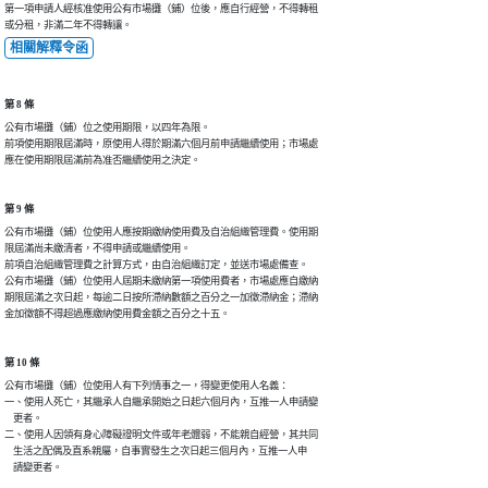
第一項申請人經核准使用公有市場攤（鋪）位後，應自行經營，不得轉租

或分租，非滿二年不得轉讓。
相關解釋令函
第 8 條
公有市場攤（鋪）位之使用期限，以四年為限。

前項使用期限屆滿時，原使用人得於期滿六個月前申請繼續使用；市場處

應在使用期限屆滿前為准否繼續使用之決定。
第 9 條
公有市場攤（鋪）位使用人應按期繳納使用費及自治組織管理費。使用期

限屆滿尚未繳清者，不得申請或繼續使用。

前項自治組織管理費之計算方式，由自治組織訂定，並送市場處備查。

公有市場攤（鋪）位使用人屆期未繳納第一項使用費者，市場處應自繳納

期限屆滿之次日起，每逾二日按所滯納數額之百分之一加徵滯納金；滯納

金加徵額不得超過應繳納使用費金額之百分之十五。
第 10 條
公有市場攤（鋪）位使用人有下列情事之一，得變更使用人名義：

一、使用人死亡，其繼承人自繼承開始之日起六個月內，互推一人申請變

    更者。

二、使用人因領有身心障礙證明文件或年老體弱，不能親自經營，其共同

    生活之配偶及直系親屬，自事實發生之次日起三個月內，互推一人申

    請變更者。