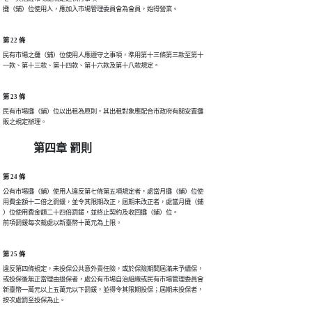
攤（鋪）位使用人，應加入市場管理委員會為會員，始得營業。
第 22 條
民有市場之攤（鋪）位使用人應遵守之事項，準用第十三條第三款至第十

一款、第十三款、第十四款、第十六款及第十八款規定。
第 23 條
民有市場攤（鋪）位以出租為原則，其出租對象應配合市政府有關安置攤

販之規定辦理。
第四章 罰則
第 24 條
公有市場攤（鋪）使用人違反第七條第五項規定者，處當月攤（鋪）位使

用費金額十二倍之罰鍰，並令其限期改正，屆期未改正者，處當月攤（鋪

）位使用費金額二十四倍罰鍰，並終止契約及收回攤（鋪）位。

前項罰鍰每次裁處以新臺幣十萬元為上限。
第 25 條
違反第四條規定，未投保公共意外責任險，或於保險期間屆滿未予續保，

或投保後無正當理由退保者，處公有市場自治組織或民有市場管理委員會

新臺幣一萬元以上五萬元以下罰鍰，並得令其限期投保；屆期未投保者，

按次處罰至投保為止。