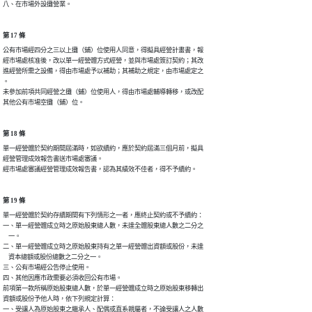
八、在市場外設攤營業。
第 17 條
公有市場經四分之三以上攤（鋪）位使用人同意，得擬具經營計畫書，報

經市場處核准後，改以單一經營體方式經營，並與市場處簽訂契約；其改

進經營所需之設備，得由市場處予以補助；其補助之規定，由市場處定之

。

未參加前項共同經營之攤（鋪）位使用人，得由市場處輔導轉移，或改配

其他公有市場空攤（鋪）位。
第 18 條
單一經營體於契約期間屆滿時，如欲續約，應於契約屆滿三個月前，擬具

經營管理成效報告書送市場處審議。

經市場處審議經營管理成效報告書，認為其績效不佳者，得不予續約。
第 19 條
單一經營體於契約存續期間有下列情形之一者，應終止契約或不予續約：

一、單一經營體成立時之原始股東總人數，未達全體股東總人數之二分之

    一。

二、單一經營體成立時之原始股東持有之單一經營體出資額或股份，未達

    資本總額或股份總數之二分之一。

三、公有市場經公告停止使用。

四、其他因應市政需要必須收回公有市場。

前項第一款所稱原始股東總人數，於單一經營體成立時之原始股東移轉出

資額或股份予他人時，依下列規定計算：

一、受讓人為原始股東之繼承人、配偶或直系親屬者，不論受讓人之人數
