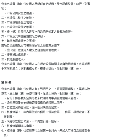
公有市場攤（鋪）位使用人應組成自治組織，受市場處監督，執行下列事

項：

一、市場公共安全之維護。

二、市場公共秩序之維持。

三、市場環境衛生之管理。

四、市場公共設施之維護。

五、攤（鋪）位使用人違反本自治條例規定之舉發及處理。

六、市場及其周圍違規攤販之舉發。

七、其他市場處規定之事項。

前項自治組織執行市場管理事項之經費來源如下：

一、攤（鋪）位使用人繳交之自治組織管理費。

二、接受補助或捐助。

三、其他服務收入。

公有市場攤（鋪）位使用人未在規定設置時間成立自治組織者，市場處應

令其限期成立；屆期未成立者，得終止契約，並收回攤（鋪）位。
第 16 條
公有市場攤（鋪）位使用人有下列情事之一，經書面限期改正，屆期未改

正者，廢止攤（鋪）位使用許可，並終止契約，收回攤（鋪）位：

一、有第十條各款所定情形而未於期限內申請變更使用人名義。

二、逾使用費及自治組織管理費繳納期限達二個月。

三、自訂定契約翌日起，逾一個月未開始營業。

四、核准停業，一年內累計逾四個月。但符合第十一條第二項規定者，不

    在此限。

五、未經核准擅自停業，一年內累計逾一個月。

六、核准停業期滿未復業。

七、取得攤（鋪）位使用許可之日起一個月內，未加入市場自治組織為會

    員。
