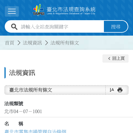
跳到主要內容
展開選單
全站查詢關鍵字欄位
搜尋
:::
:::
首頁
法規資訊
法規所有條文
keyboard_arrow_left
回上頁
法規資訊
text_rotate_vertical
print
臺北市法規所有條文
法規類號
北市04－07－1001
名 稱
臺北市零售市場管理自治條例