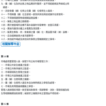
八、市場內之攤臺、貨物陳列架及營業設施應依規劃設置。

九、攤（鋪）位及供出售之物品應排列整齊，並不得超越規定界線或占用

    通道。

十、非飲食攤（鋪）位禁止在攤（鋪）位使用生火器具。

十一、不得將攤（鋪）位全部或一部改供其他用途或兼作住家使用。

十二、不得損壞建築物或相關設施設備。

十三、陳售之物品應公開標價。

十四、應於適當場所自備不漏水容器貯存廢棄物，並當日清運。

十五、應按月繳清分攤之水電費及清潔費。

十六、販賣生鮮魚、肉、家禽類之攤（鋪）位，應設置冷藏（凍）設備。

十七、自治組織會員大會決議事項。

十八、其他經市場處及其他目的事業主管機關規定之事項。
相關解釋令函
第 14 條
市場處得置管理人員，辦理下列公有市場管理工作：

一、市場公共安全維護之監督。

二、市場公共秩序維持之監督。

三、市場環境衛生管理之監督。

四、市場公共設施維護之監督。

五、攤（鋪）位使用費之催繳。

六、攤（鋪）位使用人違反本自治條例規定之舉發及處理。

七、市場及其周圍違規攤販之舉發。

管理人員辦理前項第一款至第四款事項，得請警察、消防、環境保護及衛

生等相關機關協助辦理；被請求之機關非有正當理由不得拒絕。
第 15 條