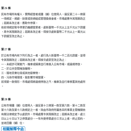
第 26 條
民有市場所有權人、實際經營者或攤（鋪）位使用人，違反第二十一條第

一項規定，規避、妨害或拒絕組成管理委員會者，市場處應令其限期改正

；屆期未改正者，應勒令停業。

依前項規定勒令停業仍繼續營業者，處新臺幣一千元以上五千元以下罰鍰

，再令其限期改正；屆期未改正者，得按次處新臺幣二千元以上一萬元以

下罰鍰至改正為止。
第 27 條
於公有市場內有下列行為之一者，處行為人新臺幣一千二百元罰鍰，並得

令其限期改正；屆期未改正者，得按次處罰至改正為止︰

一、未經許可駕駛汽、機車或騎乘自行車進入公有市場，或違規停放。

二、於公共空間堆放雜物。

三、隨地丟棄垃圾或其他廢棄物。

四、污染市場環境，致影響市場營運。

前項第一款情形，市場處得將違規停放之汽、機車及自行車移置其他處所

。
第 28 條
公有市場攤（鋪）位使用人，違反第十三條第一款至第六款、第十二款至

第十六款及第十八款規定之一者，除由市政府所屬各目的事業主管機關依

有關法律規定予以處罰外，市場處應令其限期改正；屆期未改正者，處三

日以上七日以下之停業處分。一年內受停業處分三次以上者，終止契約，

並收回攤（鋪）位。
相關解釋令函