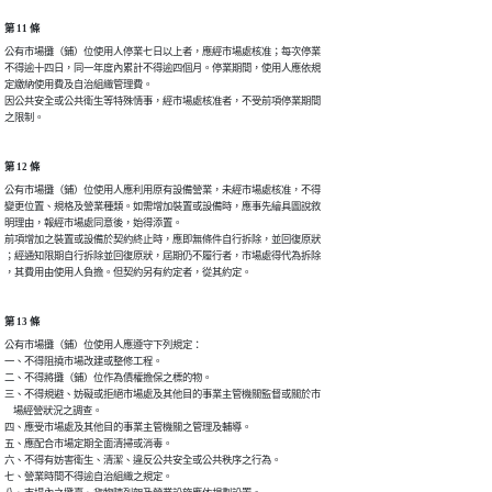
第 11 條
公有市場攤（鋪）位使用人停業七日以上者，應經市場處核准；每次停業

不得逾十四日，同一年度內累計不得逾四個月。停業期間，使用人應依規

定繳納使用費及自治組織管理費。

因公共安全或公共衛生等特殊情事，經市場處核准者，不受前項停業期間

之限制。
第 12 條
公有市場攤（鋪）位使用人應利用原有設備營業，未經市場處核准，不得

變更位置、規格及營業種類。如需增加裝置或設備時，應事先繪具圖說敘

明理由，報經市場處同意後，始得添置。

前項增加之裝置或設備於契約終止時，應即無條件自行拆除，並回復原狀

；經通知限期自行拆除並回復原狀，屆期仍不履行者，市場處得代為拆除

，其費用由使用人負擔。但契約另有約定者，從其約定。
第 13 條
公有市場攤（鋪）位使用人應遵守下列規定：

一、不得阻撓市場改建或整修工程。

二、不得將攤（鋪）位作為債權擔保之標的物。

三、不得規避、妨礙或拒絕市場處及其他目的事業主管機關監督或關於市

    場經營狀況之調查。

四、應受市場處及其他目的事業主管機關之管理及輔導。

五、應配合市場定期全面清掃或消毒。

六、不得有妨害衛生、清潔、違反公共安全或公共秩序之行為。

七、營業時間不得逾自治組織之規定。
