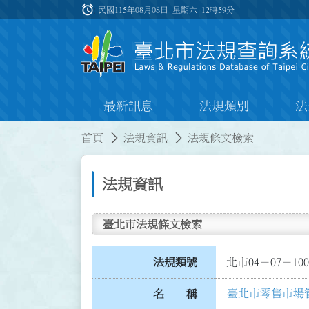
跳到主要內容
alarm
:::
民國115年08月08日 星期六
12時59分
最新訊息
法規類別
法
:::
:::
首頁
法規資訊
法規條文檢索
法規資訊
臺北市法規條文檢索
法規類號
北市04－07－100
臺北市零售市場
名 稱