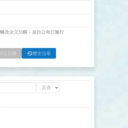
名稱及全文33條；並自公布日施行

history
制定依據
歷史沿革