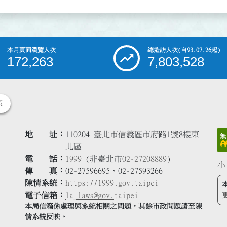
本月頁面瀏覽人次
總造訪人次
(自93.07.26起)
172,263
7,803,528
策
地 址
110204 臺北市信義區市府路1號8樓東
北區
電 話
1999
(非臺北市
02-27208889
)
小
傳 真
02-27596695、02-27593266
陳情系統
https://1999.gov.taipei
電子信箱
la_laws@gov.taipei
本局信箱係處理與系統相關之問題，其餘市政問題請至陳
情系統反映。