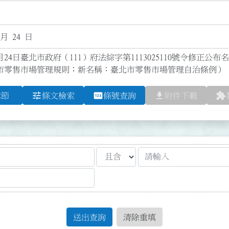
 月 24 日
月24日臺北市政府（111）府法綜字第1113025110號令修正公布
市零售市場管理規則；新名稱：臺北市零售市場管理自治條例）
tune
pin
file_download
extension
章節
條文檢索
條號查詢
附件下載
送出查詢
清除重填