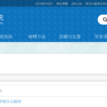
回法務局首頁
網站導覽
ENGLISH
都市計畫書法規
規查詢
解釋令函
訴願決定書
草案
1
管理自治條例