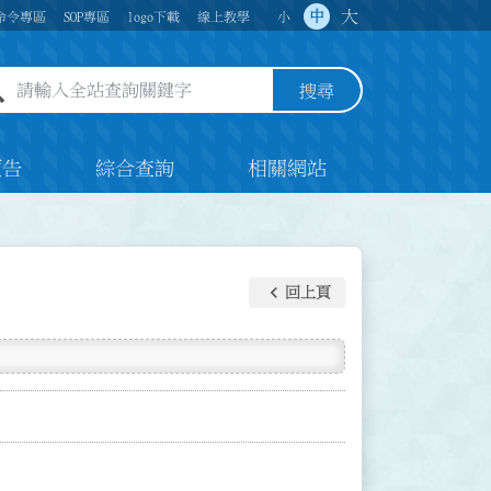
大
中
命令專區
SOP專區
logo下載
線上教學
小
全站查詢關鍵字欄位
搜尋
預告
綜合查詢
相關網站
keyboard_arrow_left
回上頁