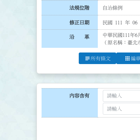
法規位階
自治條例
修正日期
民國 111 年 06
中華民國111年6
沿 革
（原名稱：臺北
subject
apps
所有條文
編
內容含有