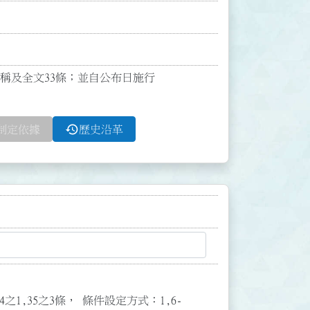
名稱及全文33條；並自公布日施行

history
制定依據
歷史沿革
3,34之1,35之3條， 條件設定方式：1,6-