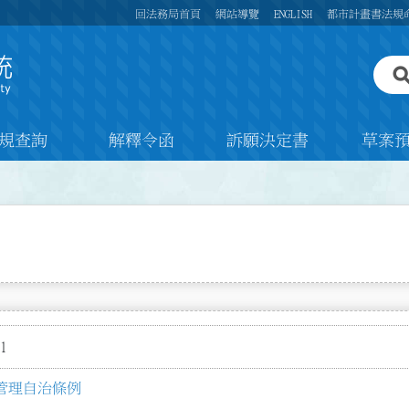
回法務局首頁
網站導覽
ENGLISH
都市計畫書法規
規查詢
解釋令函
訴願決定書
草案
1
管理自治條例