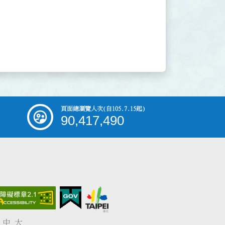
頁面總瀏覽人次
(自105.7.15起)
90,417,490
中
大