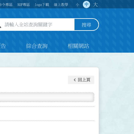
大
中
命令專區
SOP專區
logo下載
線上教學
小
全站查詢關鍵字欄位
搜尋
預告
綜合查詢
相關網站
keyboard_arrow_left
回上頁