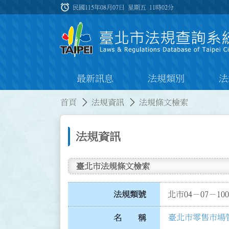
跳到主要內容
alarm
:::
民國115年08月07日 星期五
11時02分
最新訊息
法規類別
法
:::
:::
首頁
法規資訊
法規條文檢索
法規資訊
臺北市法規條文檢索
法規類號
北市04－07－100
臺北市零售市場
名 稱