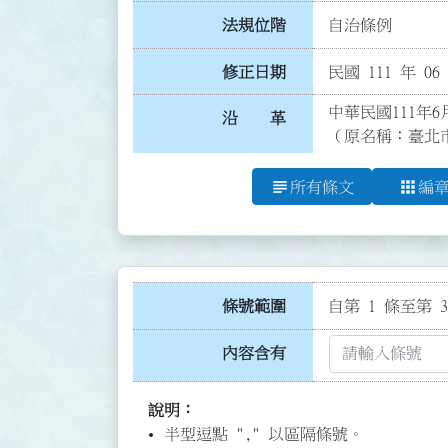
法規位階
自治條例
修正日期
民國 111 年 06
中華民國111年6
沿 革
（原名稱：臺北
subject
apps
所有條文
編
條號範圍
自第 1 條至第 3
內容含有
說明：
半型逗點 "," 以區隔條號。