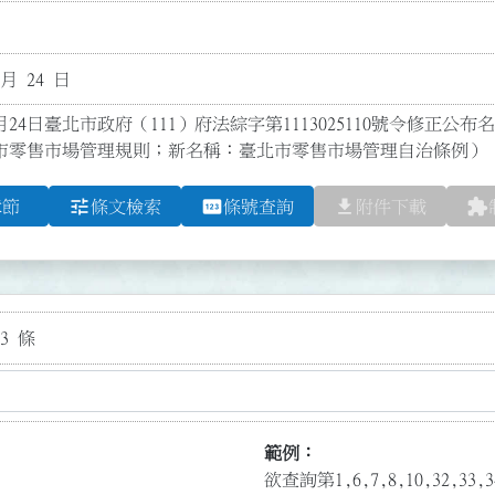
 月 24 日
月24日臺北市政府（111）府法綜字第1113025110號令修正公布
市零售市場管理規則；新名稱：臺北市零售市場管理自治條例）
tune
pin
file_download
extension
章節
條文檢索
條號查詢
附件下載
3 條
範例：
欲查詢第1,6,7,8,10,32,3