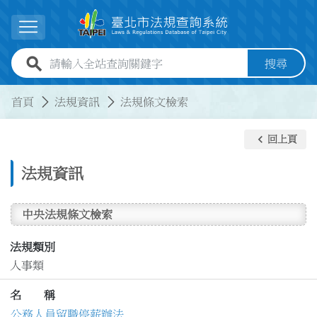
跳到主要內容
展開選單
全站查詢關鍵字欄位
搜尋
:::
:::
首頁
法規資訊
法規條文檢索
keyboard_arrow_left
回上頁
法規資訊
中央法規條文檢索
法規類別
人事類
名 稱
公務人員留職停薪辦法