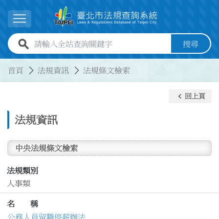
跳到主要內容
展開選單
全站查詢關鍵字欄位
搜尋
:::
:::
首頁
法規資訊
法規條文檢索
keyboard_arrow_left
回上頁
法規資訊
中央法規條文檢索
法規類別
人事類
名 稱
公務人員留職停薪辦法