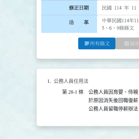
修正日期
民國 114 年 11
中華民國114年1
沿 革
5、6、9條條文
subject
apps
所有條文
編
公務人員任用法
第 28-1 條
公務人員因育嬰、侍親
於原因消失後回職復薪。
公務人員留職停薪辦法