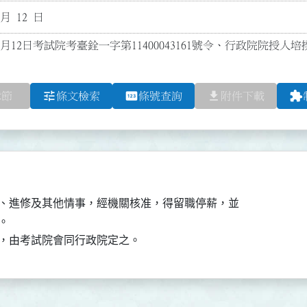
 月 12 日
1月12日考試院考臺銓一字第11400043161號令、行政院院授人培揆
tune
pin
file_download
extension
章節
條文檢索
條號查詢
附件下載
、進修及其他情事，經機關核准，得留職停薪，並



，由考試院會同行政院定之。