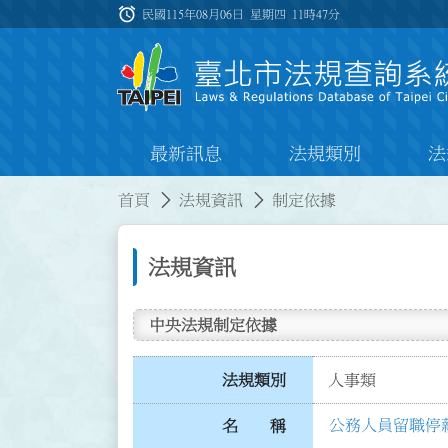
跳到主要內容
alarm
:::
民國115年08月06日 星期四
11時47分
最新訊息
法規類別
法
:::
:::
首頁
法規資訊
制定依據
法規資訊
中央法規制定依據
法規類別
人事類
公務人員留職停
名 稱