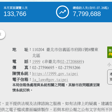
本月頁面瀏覽人次
總造訪人次
(自93.07.26起)
133,766
7,799,688
策
地 址
110204 臺北市信義區市府路1號8樓東
北區
電 話
1999
(非臺北市
02-27208889
)
小
傳 真
02-27596695、02-27593266
陳情系統
https://1999.gov.taipei
電子信箱
la_laws@gov.taipei
本局信箱係處理與系統相關之問題，其餘市政問題請至陳
情系統反映。
索，並不提供法規及法律諮詢之服務，如有法律上的疑義，建議
提供之電子檔或書面編排製作，若與本府公報之公布文字有所不