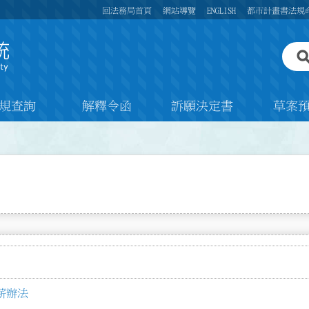
回法務局首頁
網站導覽
ENGLISH
都市計畫書法規
規查詢
解釋令函
訴願決定書
草案
薪辦法