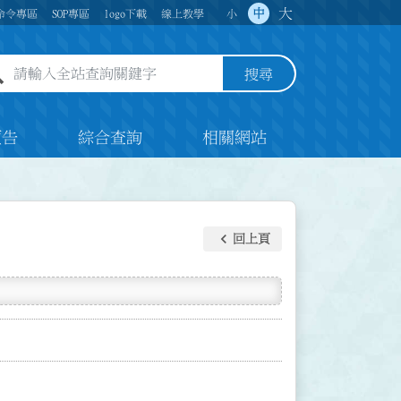
大
中
命令專區
SOP專區
logo下載
線上教學
小
全站查詢關鍵字欄位
搜尋
預告
綜合查詢
相關網站
keyboard_arrow_left
回上頁