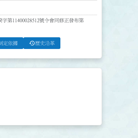
字第11400028512號令會同修正發布第
history
制定依據
歷史沿革