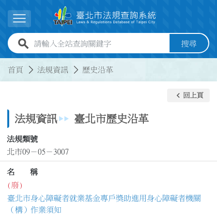
跳到主要內容
展開選單
全站查詢關鍵字欄位
搜尋
:::
:::
首頁
法規資訊
歷史沿革
keyboard_arrow_left
回上頁
法規資訊
臺北市歷史沿革
法規類號
北市09－05－3007
名 稱
(廢)
臺北市身心障礙者就業基金專戶獎助進用身心障礙者機關
（構）作業須知