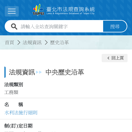
跳到主要內容
展開選單
全站查詢關鍵字欄位
搜尋
:::
:::
首頁
法規資訊
歷史沿革
keyboard_arrow_left
回上頁
法規資訊
中央歷史沿革
法規類別
工務類
名 稱
水利法施行細則
制(訂)定日期