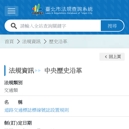
跳到主要內容
展開選單
全站查詢關鍵字欄位
搜尋
:::
:::
首頁
法規資訊
歷史沿革
keyboard_arrow_left
回上頁
法規資訊
中央歷史沿革
法規類別
交通類
名 稱
道路交通標誌標線號誌設置規則
制(訂)定日期