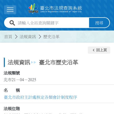
跳到主要內容
展開選單
全站查詢關鍵字欄位
搜尋
:::
:::
首頁
法規資訊
歷史沿革
keyboard_arrow_left
回上頁
法規資訊
臺北市歷史沿革
法規類號
北市21－04－2025
名 稱
臺北市政府主計處核定各類會計制度程序
法規位階