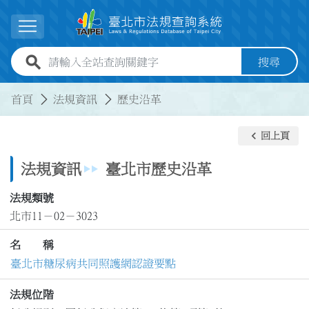
跳到主要內容
展開選單
全站查詢關鍵字欄位
搜尋
:::
:::
首頁
法規資訊
歷史沿革
keyboard_arrow_left
回上頁
法規資訊
臺北市歷史沿革
法規類號
北市11－02－3023
名 稱
臺北市糖尿病共同照護網認證要點
法規位階