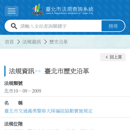
跳到主要內容
展開選單
全站查詢關鍵字欄位
搜尋
:::
:::
首頁
法規資訊
歷史沿革
keyboard_arrow_left
回上頁
法規資訊
臺北市歷史沿革
法規類號
北市10－09－2009
名 稱
臺北市交通義勇警察大隊編組協勤實施規定
法規位階