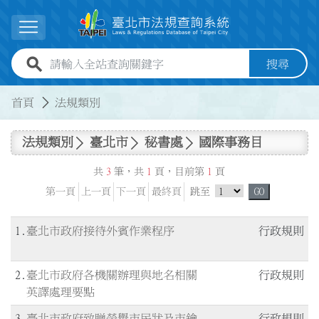
跳到主要內容
展開選單
全站查詢關鍵字欄位
搜尋
:::
:::
首頁
法規類別
法規類別
臺北市
秘書處
國際事務目
共
3
筆，共
1
頁，目前第
1
頁
跳頁選單
第一頁
上一頁
下一頁
最終頁
跳至
GO
1
臺北市政府接待外賓作業程序
行政規則
2
臺北市政府各機關辦理與地名相關
行政規則
英譯處理要點
3
臺北市政府致贈榮譽市民狀及市鑰
行政規則