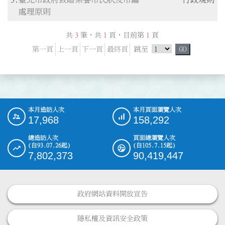
處理原則
共
3
筆，共
1
頁，目前第
1
頁
跳頁選單
第一頁
上一頁
下一頁
最終頁
跳至
GO
本月造訪人次
本月頁面瀏覽人次
:::
17,968
158,292
總造訪人次
頁面總瀏覽人次
(自93.07.26起)
(自105.7.15起)
7,802,373
90,419,447
政府網站資料開放宣告
隱私權及資訊安全政策