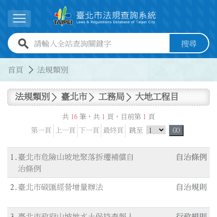
跳到主要內容
展開選單
全站查詢關鍵字欄位
搜尋
:::
:::
首頁
法規類別
法規類別
臺北市
工務局
大地工程目
共
16
筆，共
1
頁，目前第
1
頁
跳頁選單
第一頁
上一頁
下一頁
最終頁
跳至
GO
1
臺北市危險山坡地聚落拆遷補償自
自治條例
治條例
2
臺北市碳匯經營增量辦法
自治規則
3
臺北市政府山坡地水土保持查報人
行政規則