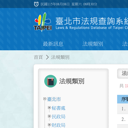
跳到主要內容
alarm
:::
民國115年08月08日 星期六
06時30分
最新訊息
法規類別
法
:::
:::
首頁
法規類別
法
法規類別
共
1
臺北市
序
秘書處
1.
民政局
2.
財政局