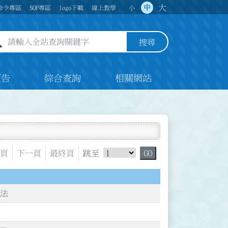
大
中
命令專區
SOP專區
logo下載
線上教學
小
全站查詢關鍵字欄位
搜尋
預告
綜合查詢
相關網站
跳頁選單
頁
下一頁
最終頁
跳至
GO
辦法