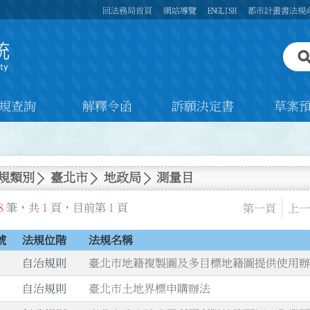
回法務局首頁
網站導覽
ENGLISH
都市計畫書法規
規查詢
解釋令函
訴願決定書
草案
規類別
臺北市
地政局
測量目
8
筆，共
1
頁，目前第
1
頁
第一頁
上一
號
法規位階
法規名稱
自治規則
臺北市地籍複製圖及多目標地籍圖提供使用
自治規則
臺北市土地界標申購辦法