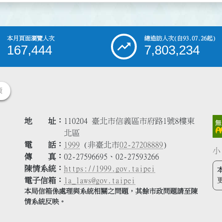
本月頁面瀏覽人次
總造訪人次
(自93.07.26起)
167,444
7,803,234
策
地 址
110204 臺北市信義區市府路1號8樓東
北區
電 話
1999
(非臺北市
02-27208889
)
小
傳 真
02-27596695、02-27593266
陳情系統
https://1999.gov.taipei
電子信箱
la_laws@gov.taipei
本局信箱係處理與系統相關之問題，其餘市政問題請至陳
情系統反映。