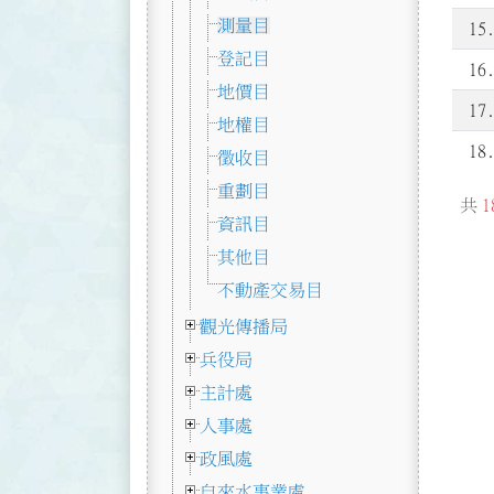
測量目
15
登記目
16
地價目
17
地權目
18
徵收目
重劃目
共
1
資訊目
其他目
不動產交易目
觀光傳播局
兵役局
主計處
人事處
政風處
自來水事業處