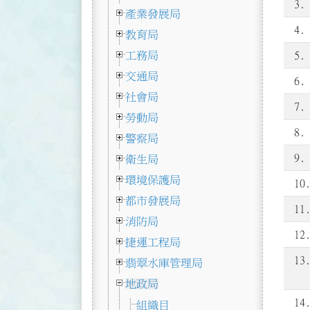
3.
產業發展局
4.
教育局
工務局
5.
交通局
6.
社會局
7.
勞動局
8.
警察局
9.
衛生局
環境保護局
10
都市發展局
11
消防局
12
捷運工程局
13
翡翠水庫管理局
地政局
14
組織目