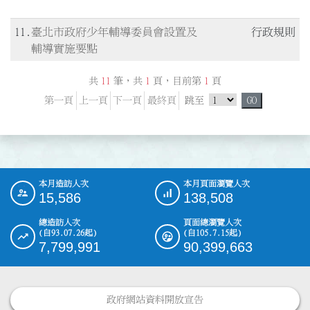
11
臺北市政府少年輔導委員會設置及
行政規則
輔導實施要點
共
11
筆，共
1
頁，目前第
1
頁
跳頁選單
第一頁
上一頁
下一頁
最終頁
跳至
GO
本月造訪人次
本月頁面瀏覽人次
:::
15,586
138,508
總造訪人次
頁面總瀏覽人次
(自93.07.26起)
(自105.7.15起)
7,799,991
90,399,663
政府網站資料開放宣告