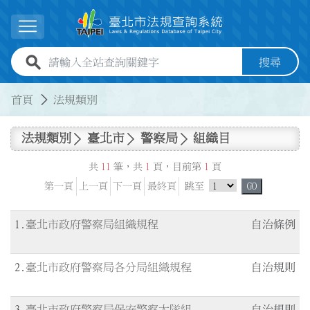
跳到主要內容
展開選單
全站查詢關鍵字欄位
搜尋
:::
:::
首頁
法規類別
法規類別
臺北市
警察局
組織目
共
11
筆，共
1
頁，目前第
1
頁
跳頁選單
第一頁
上一頁
下一頁
最終頁
跳至
GO
1
臺北市政府警察局組織規程
自治條例
2
臺北市政府警察局各分局組織規程
自治規則
3
臺北市政府警察局保安警察大隊組
自治規則