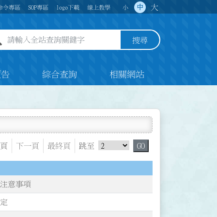
大
中
命令專區
SOP專區
logo下載
線上教學
小
全站查詢關鍵字欄位
搜尋
預告
綜合查詢
相關網站
跳頁選單
頁
下一頁
最終頁
跳至
GO
件注意事項
規定