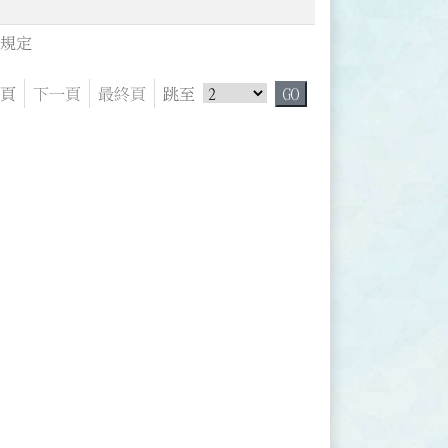
業規定
跳頁選單
頁
下一頁
最終頁
跳至
GO