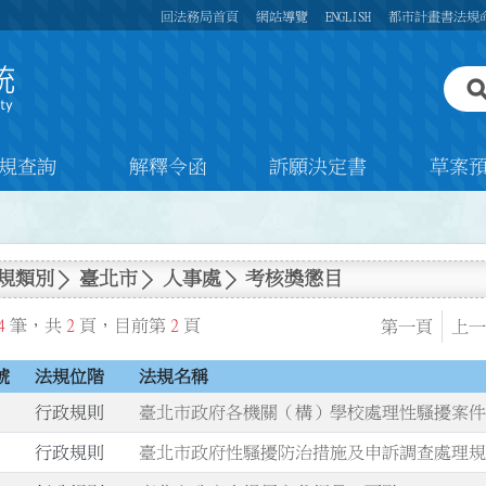
回法務局首頁
網站導覽
ENGLISH
都市計畫書法規
規查詢
解釋令函
訴願決定書
草案
規類別
臺北市
人事處
考核獎懲目
4
筆，共
2
頁，目前第
2
頁
第一頁
上一
號
法規位階
法規名稱
.
行政規則
臺北市政府各機關（構）學校處理性騷擾案
.
行政規則
臺北市政府性騷擾防治措施及申訴調查處理