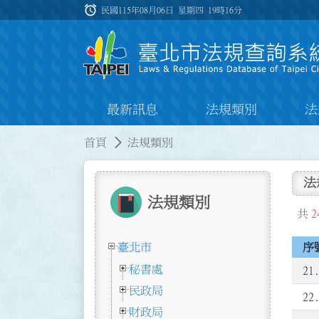
跳到主要內容
alarm
:::
民國115年08月06日 星期四
19時16分
最新訊息
法規類別
法
:::
:::
首頁
法規類別
法
法規類別
共
2
臺北市
序
秘書處
21
民政局
22
財政局