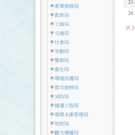
23
產業發展局
24
教育局
工務局
共
2
交通局
社會局
勞動局
警察局
衛生局
環境保護局
都市發展局
消防局
捷運工程局
翡翠水庫管理局
地政局
觀光傳播局