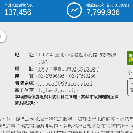
本月頁面瀏覽人次
總造訪人次
(自93.07.26起)
137,456
7,799,936
策
地 址
110204 臺北市信義區市府路1號8樓東
北區
電 話
1999
(非臺北市
02-27208889
)
小
傳 真
02-27596695、02-27593266
陳情系統
https://1999.gov.taipei
電子信箱
la_laws@gov.taipei
本局信箱係處理與系統相關之問題，其餘市政問題請至陳
情系統反映。
索，並不提供法規及法律諮詢之服務，如有法律上的疑義，建議
提供之電子檔或書面編排製作，若與本府公報之公布文字有所不