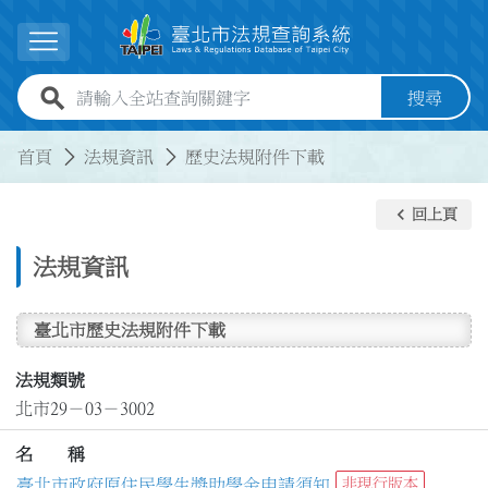
跳到主要內容
展開選單
全站查詢關鍵字欄位
搜尋
:::
:::
首頁
法規資訊
歷史法規附件下載
keyboard_arrow_left
回上頁
法規資訊
臺北市歷史法規附件下載
法規類號
北市29－03－3002
名 稱
臺北市政府原住民學生獎助學金申請須知
非現行版本