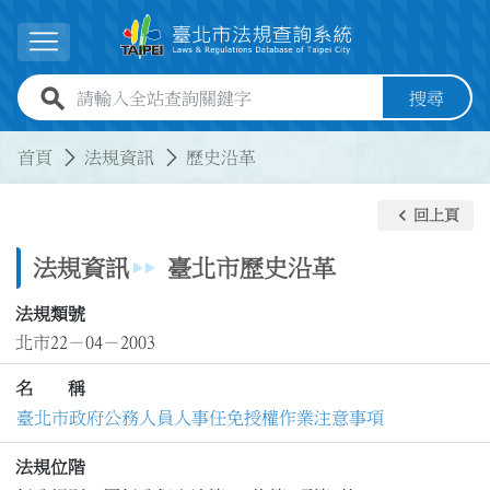
跳到主要內容
展開選單
全站查詢關鍵字欄位
搜尋
:::
:::
首頁
法規資訊
歷史沿革
keyboard_arrow_left
回上頁
法規資訊
臺北市歷史沿革
法規類號
北市22－04－2003
名 稱
臺北市政府公務人員人事任免授權作業注意事項
法規位階