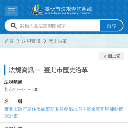
跳到主要內容
展開選單
全站查詢關鍵字欄位
搜尋
:::
:::
首頁
法規資訊
歷史沿革
keyboard_arrow_left
回上頁
法規資訊
臺北市歷史沿革
法規類號
北市29－04－3005
名 稱
臺北市政府原住民族事務委員會都市原住民家庭租屋補貼實
施計畫