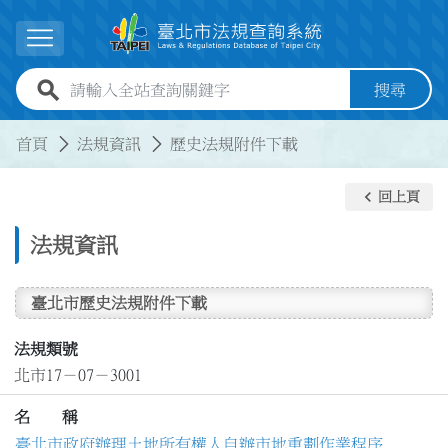
跳到主要內容
展開選單
全站查詢關鍵字欄位
搜尋
:::
:::
首頁
法規資訊
歷史法規附件下載
keyboard_arrow_left
回上頁
法規資訊
臺北市歷史法規附件下載
法規類號
北市17－07－3001
名 稱
臺北市政府辦理土地所有權人自辦市地重劃作業程序