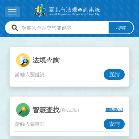
跳到主要內容
展開選單
全站查詢關鍵字欄位
搜尋
:::
:::
法規查詢功能
法規查詢
查詢
智慧查找功能
智慧查找
(限法規)
輔助說明
查詢